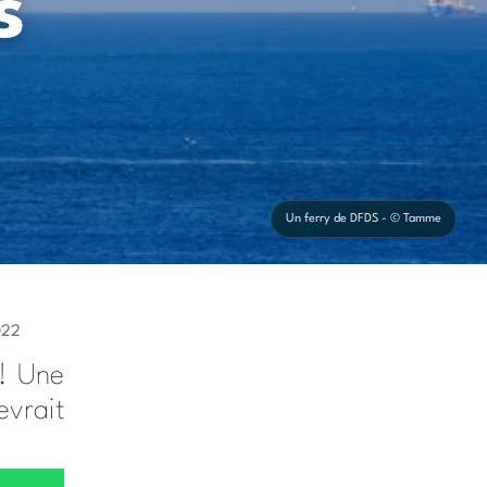
s
Un ferry de DFDS - © Tamme
022
 ! Une
evrait