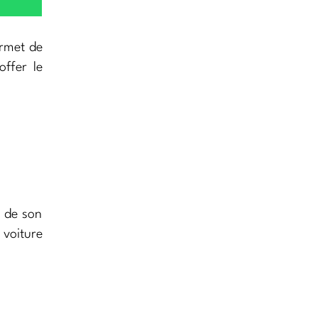
ermet de
offer le
t de son
 voiture