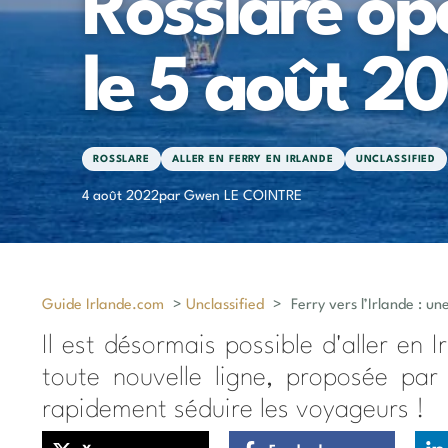
Rosslare op
le 5 août 2
ROSSLARE
ALLER EN FERRY EN IRLANDE
UNCLASSIFIED
4 août 2022
par Gwen LE COINTRE
Guide Irlande.com
>
Unclassified
>
Ferry vers l’Irlande : u
Il est désormais possible d'aller en
toute nouvelle ligne, proposée par
rapidement séduire les voyageurs !