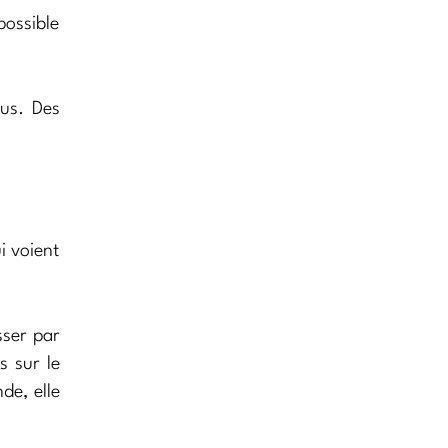
possible
lus. Des
i voient
sser par
s sur le
de, elle