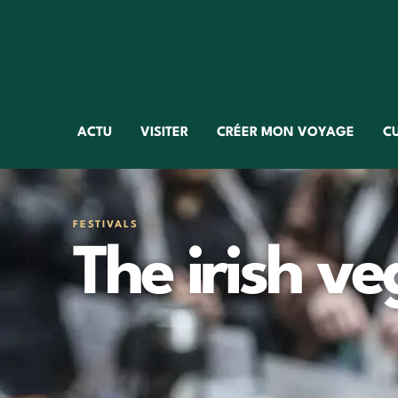
ACTU
VISITER
CRÉER MON VOYAGE
C
FESTIVALS
The irish ve