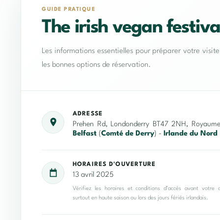
GUIDE PRATIQUE
The irish vegan festiva
Les informations essentielles pour préparer votre visit
les bonnes options de réservation.
ADRESSE
Prehen Rd, Londonderry BT47 2NH, Royaume
Belfast
(
Comté de Derry
) -
Irlande du Nord
HORAIRES D'OUVERTURE
13 avril 2025
Vérifiez les horaires et conditions d’accès avant votre 
surtout en haute saison ou lors des jours fériés irlandais.