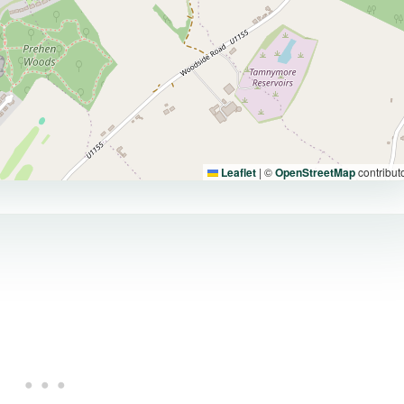
Leaflet
|
©
OpenStreetMap
contribut