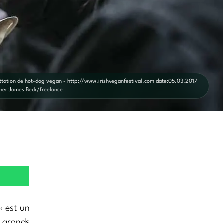
tation de hot-dog vegan - http://www.irishveganfestival.com date:05.03.2017
her:James Beck/freelance
» est un
s grands