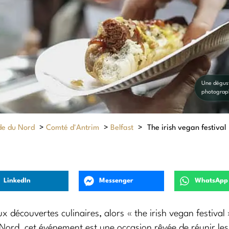
Une dégust
photograp
de du Nord
>
Comté d'Antrim
>
Belfast
>
The irish vegan festival
LinkedIn
Messenger
WhatsApp
x découvertes culinaires, alors « the irish vegan festival 
Nord, cet événement est une occasion rêvée de réunir le