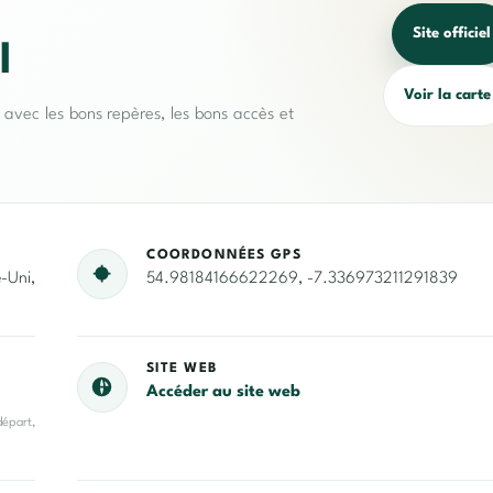
Site officiel
l
Voir la carte
e avec les bons repères, les bons accès et
COORDONNÉES GPS
-Uni,
54.98184166622269, -7.336973211291839
SITE WEB
Accéder au site web
départ,