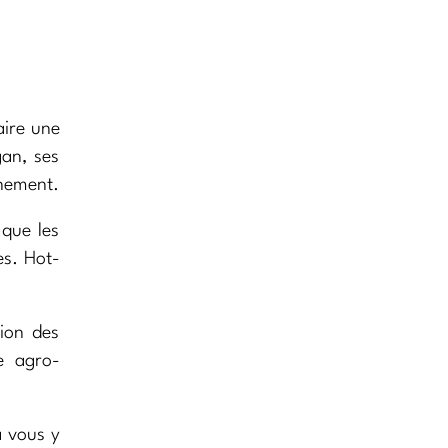
aire une
gan, ses
nnement.
 que les
es. Hot-
tion des
e agro-
à vous y