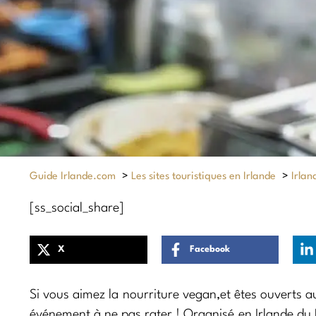
Guide Irlande.com
>
Les sites touristiques en Irlande
>
Irlan
[ss_social_share]
X
Facebook
Si vous aimez la nourriture vegan,et êtes ouverts au
événement à ne pas rater ! Organisé en Irlande du 