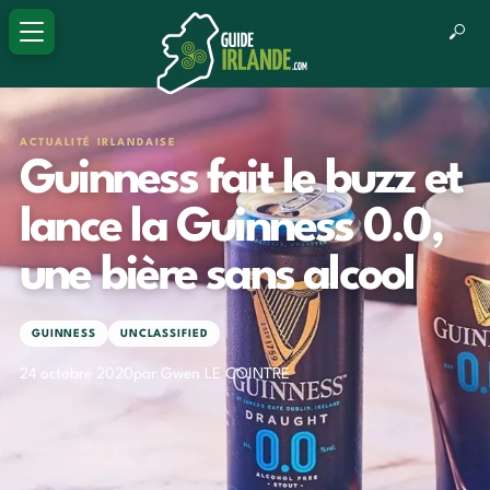
ACTUALITÉ IRLANDAISE
Guinness fait le buzz et
lance la Guinness 0.0,
une bière sans alcool
GUINNESS
UNCLASSIFIED
24 octobre 2020
par Gwen LE COINTRE