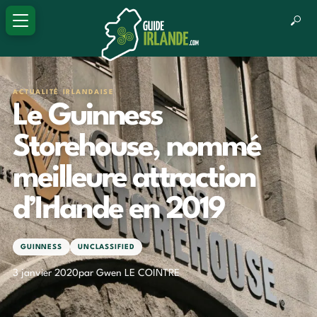
ACTUALITÉ IRLANDAISE
Le Guinness
Storehouse, nommé
meilleure attraction
d’Irlande en 2019
GUINNESS
UNCLASSIFIED
3 janvier 2020
par Gwen LE COINTRE