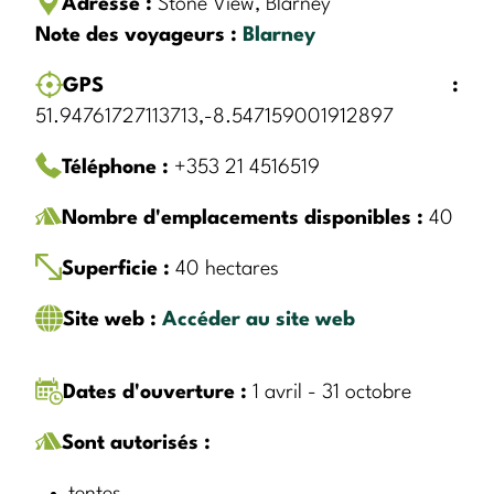
Adresse :
Stone View, Blarney
Note des voyageurs :
Blarney
GPS :
51.94761727113713,-8.547159001912897
Téléphone :
+353 21 4516519
Nombre d'emplacements disponibles :
40
Superficie :
40 hectares
Site web :
Accéder au site web
Dates d'ouverture :
1 avril - 31 octobre
Sont autorisés :
tentes