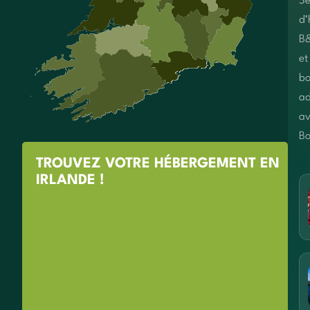
Sé
d’
B
et
bo
ad
av
Bo
TROUVEZ VOTRE HÉBERGEMENT EN
IRLANDE !