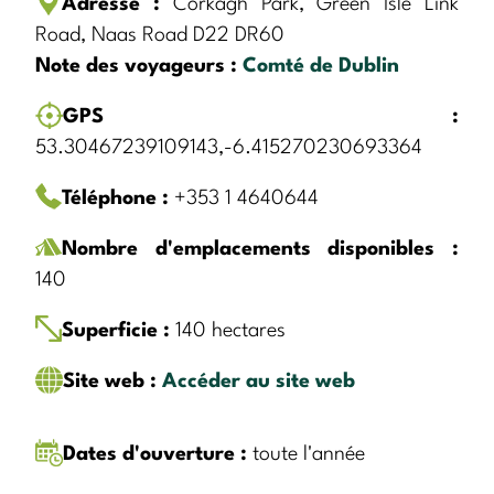
Adresse :
Corkagh Park, Green Isle Link
Road, Naas Road D22 DR60
Note des voyageurs :
Comté de Dublin
GPS :
53.30467239109143,-6.415270230693364
Téléphone :
+353 1 4640644
Nombre d'emplacements disponibles :
140
Superficie :
140 hectares
Site web :
Accéder au site web
Dates d'ouverture :
toute l'année