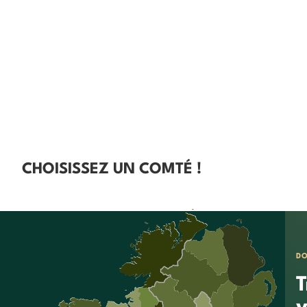
CHOISISSEZ UN COMTÉ !
D
T