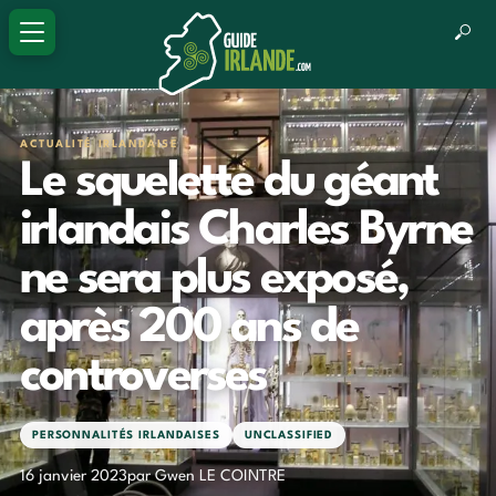
ACTUALITÉ IRLANDAISE
Le squelette du géant
irlandais Charles Byrne
ne sera plus exposé,
après 200 ans de
controverses
PERSONNALITÉS IRLANDAISES
UNCLASSIFIED
16 janvier 2023
par Gwen LE COINTRE