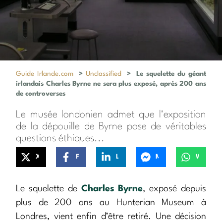
Guide Irlande.com
>
Unclassified
>
Le squelette du géant
irlandais Charles Byrne ne sera plus exposé, après 200 ans
de controverses
Le musée londonien admet que l'exposition
de la dépouille de Byrne pose de véritables
questions éthiques...
X
Facebook
LinkedIn
Messenger
WhatsApp
Le squelette de
Charles Byrne
, exposé depuis
plus de 200 ans au Hunterian Museum à
Londres, vient enfin d’être retiré. Une décision