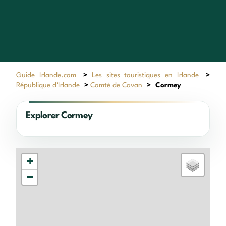
Guide Irlande.com
>
Les sites touristiques en Irlande
>
République d'Irlande
>
Comté de Cavan
>
Cormey
Explorer Cormey
+
−