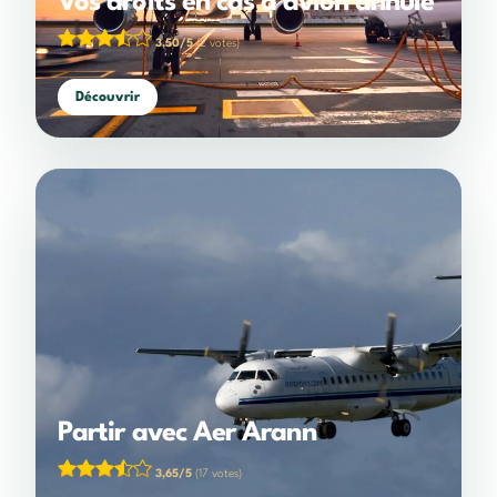
Vos droits en cas d’avion annulé
3,50/5
(2 votes)
Découvrir
Partir avec Aer Arann
3,65/5
(17 votes)