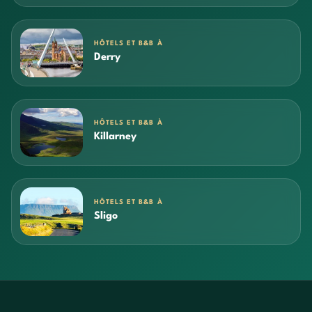
HÔTELS ET B&B À
Derry
HÔTELS ET B&B À
Killarney
HÔTELS ET B&B À
Sligo