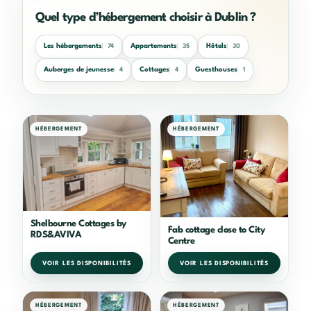
Quel type d’hébergement choisir à Dublin ?
Les hébergements
Appartements
Hôtels
74
35
30
Auberges de jeunesse
Cottages
Guesthouses
4
4
1
HÉBERGEMENT
HÉBERGEMENT
Shelbourne Cottages by
Fab cottage close to City
RDS&AVIVA
Centre
VOIR LES DISPONIBILITÉS
VOIR LES DISPONIBILITÉS
HÉBERGEMENT
HÉBERGEMENT