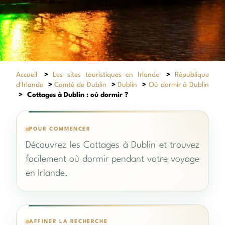
Accueil
>
Les sites touristiques en Irlande
>
République
d'Irlande
>
Comté de Dublin
>
Dublin
>
Où dormir à Dublin
>
Cottages à Dublin : où dormir ?
POUR COMMENCER
Découvrez les Cottages à Dublin et trouvez
facilement où dormir pendant votre voyage
en Irlande.
AFFINER LA RECHERCHE