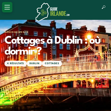
HÉBERGEMENTS
Cottages à Dublin : où
dormir ?
4 RÉSULTATS
DUBLIN
COTTAGES