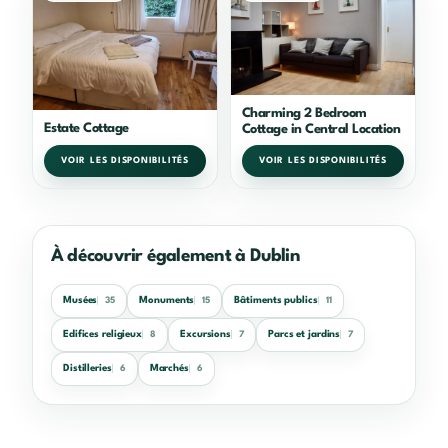
Charming 2 Bedroom
Estate Cottage
Cottage in Central Location
VOIR LES DISPONIBILITÉS
VOIR LES DISPONIBILITÉS
À découvrir également à Dublin
Musées
Monuments
Bâtiments publics
35
15
11
Edifices religieux
Excursions
Parcs et jardins
8
7
7
Distilleries
Marchés
6
6