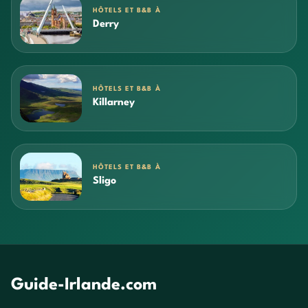
HÔTELS ET B&B À
Derry
HÔTELS ET B&B À
Killarney
HÔTELS ET B&B À
Sligo
Guide-Irlande.com