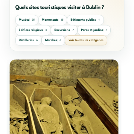
Quels sites touristiques visiter à Dublin ?
Musées
Monuments
Bâtiments publics
35
15
11
Edifices religieux
Excursions
Parcs et jardins
8
7
7
Distilleries
Marchés
Voir toutes les catégories
6
6