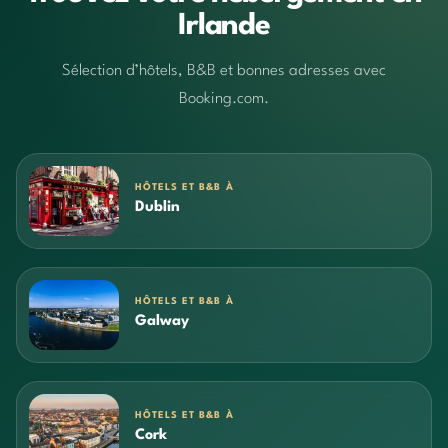
Irlande
Sélection d’hôtels, B&B et bonnes adresses avec
Booking.com.
HÔTELS ET B&B À
Dublin
HÔTELS ET B&B À
Galway
HÔTELS ET B&B À
Cork