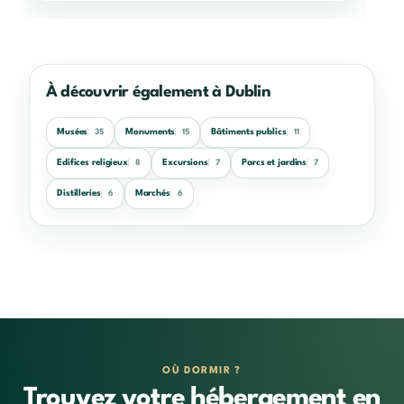
À découvrir également à Dublin
Musées
Monuments
Bâtiments publics
35
15
11
Edifices religieux
Excursions
Parcs et jardins
8
7
7
Distilleries
Marchés
6
6
OÙ DORMIR ?
Trouvez votre hébergement en