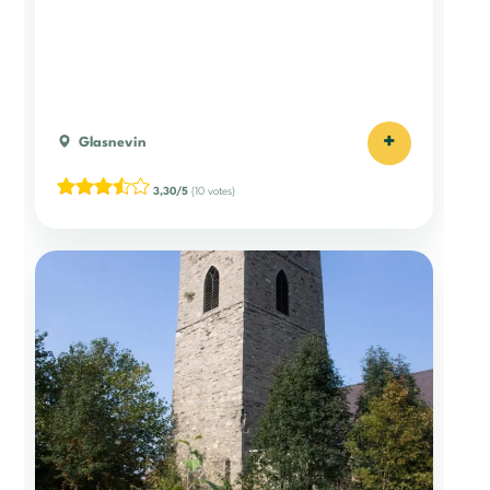
+
Glasnevin
3,30/5
(10 votes)