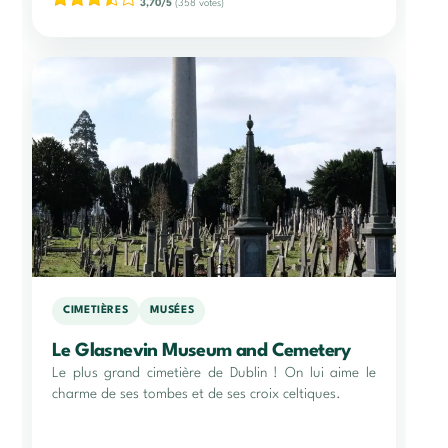
3,70/5
(358 votes)
CIMETIÈRES
MUSÉES
Le Glasnevin Museum and Cemetery
Le plus grand cimetière de Dublin ! On lui aime le
charme de ses tombes et de ses croix celtiques.