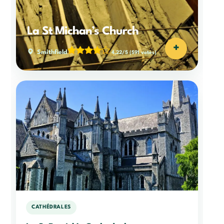
La St Michan’s Church
+
Smithfield
4,22/5
(591 votes)
CATHÉDRALES