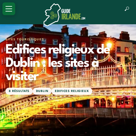
SITES TOURISTIQUES
Edifices religieux de
Dublin : les sites à
visiter
8 RÉSULTATS
DUBLIN
EDIFICES RELIGIEUX