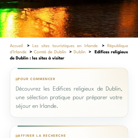
Accueil
>
Les sites touristiques en Irlande
>
République
d'Irlande
>
Comté de Dublin
>
Dublin
>
Edifices religieux
de Dublin : les sites à visiter
POUR COMMENCER
Découvrez les Edifices religieux de Dublin,
une sélection pratique pour préparer votre
séjour en Irlande.
AFFINER LA RECHERCHE