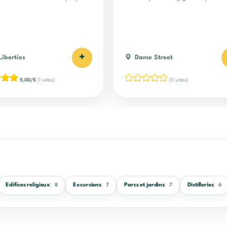
ouvragée !
+
Liberties
Dame Street
5,00/5
(1 votes)
(0 votes)
Edifices religieux
Excursions
Parcs et jardins
Distilleries
8
7
7
6