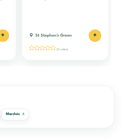
+
+
St Stephen's Green
(0 votes)
Marchés
6