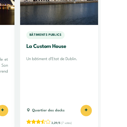
BÂTIMENTS PUBLICS
La Custom House
Un bâtiment d'Etat de Dublin.
le et
 Son
rend
+
+
Quartier des docks
3,29/5
(7 votes)