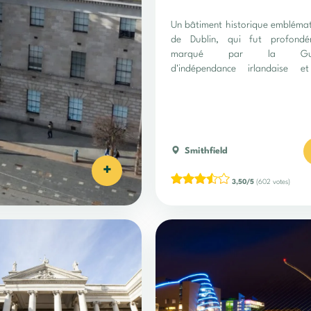
Un bâtiment historique embléma
de Dublin, qui fut profondé
marqué par la Gue
d'indépendance irlandaise e
guerre civile.
Smithfield
+
3,50/5
(602 votes)