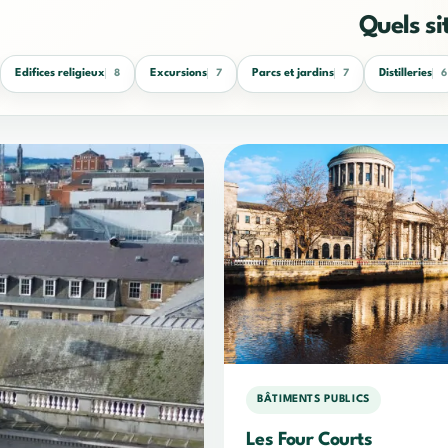
Quels si
Edifices religieux
Excursions
Parcs et jardins
Distilleries
8
7
7
6
BÂTIMENTS PUBLICS
Les Four Courts