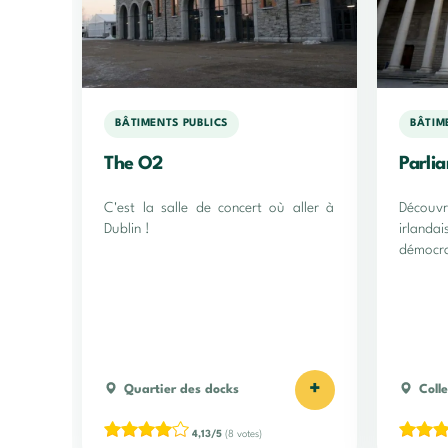
BÂTIMENTS PUBLICS
BÂTIM
The O2
Parli
C'est la salle de concert où aller à
Découv
Dublin !
irlanda
démocrat
+
Quartier des docks
Coll
4,13/5
(8 votes)