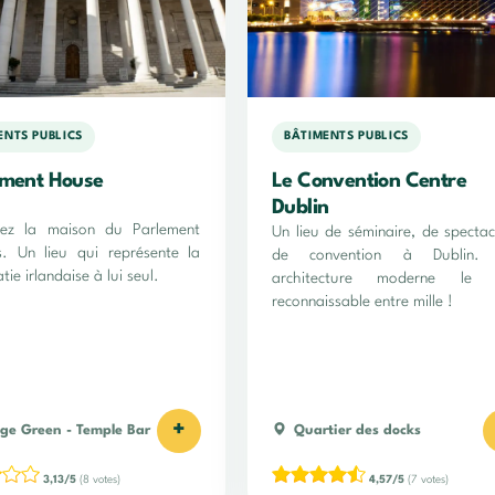
ENTS PUBLICS
BÂTIMENTS PUBLICS
ament House
Le Convention Centre
Dublin
rez la maison du Parlement
Un lieu de séminaire, de spectac
is. Un lieu qui représente la
de convention à Dublin.
ie irlandaise à lui seul.
architecture moderne le 
reconnaissable entre mille !
+
ege Green
-
Temple Bar
Quartier des docks
3,13/5
(8 votes)
4,57/5
(7 votes)