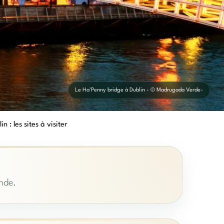
Le Ha'Penny bridge à Dublin - © Madrugada Verde-
n : les sites à visiter
ande.