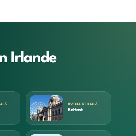
n Irlande
&B À
HÔTELS ET B&B À
Belfast