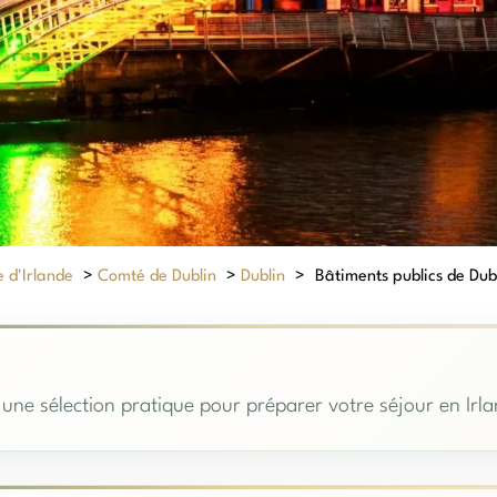
 d'Irlande
>
Comté de Dublin
>
Dublin
>
Bâtiments publics de Dubli
 une sélection pratique pour préparer votre séjour en Irl