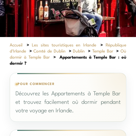
Accueil
>
Les sites touristiques en Irlande
>
République
d'Irlande
>
Comté de Dublin
>
Dublin
>
Temple Bar
>
Où
dormir à Temple Bar
>
Appartements à Temple Bar : où
dormir ?
POUR COMMENCER
Découvrez les Appartements à Temple Bar
et trouvez facilement où dormir pendant
votre voyage en Irlande.