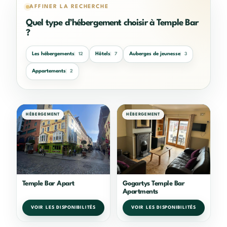
AFFINER LA RECHERCHE
Quel type d’hébergement choisir à Temple Bar
?
Les hébergements
Hôtels
Auberges de jeunesse
12
7
3
Appartements
2
HÉBERGEMENT
HÉBERGEMENT
Temple Bar Apart
Gogartys Temple Bar
Apartments
VOIR LES DISPONIBILITÉS
VOIR LES DISPONIBILITÉS