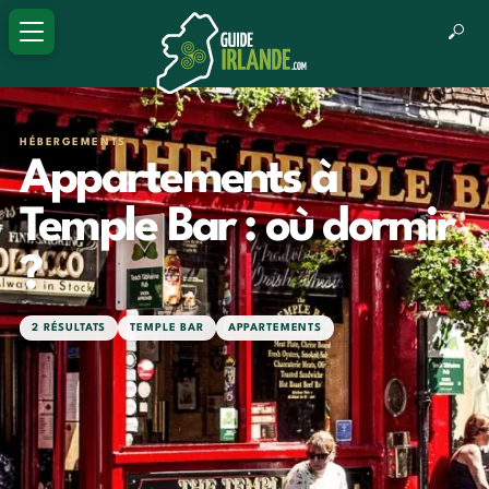
HÉBERGEMENTS
Appartements à
Temple Bar : où dormir
?
2 RÉSULTATS
TEMPLE BAR
APPARTEMENTS