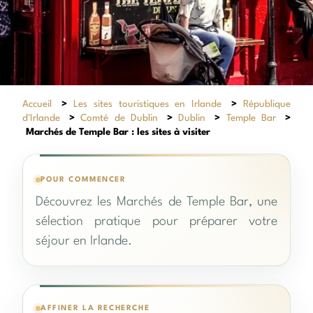
Accueil
>
Les sites touristiques en Irlande
>
République
d'Irlande
>
Comté de Dublin
>
Dublin
>
Temple Bar
>
Marchés de Temple Bar : les sites à visiter
POUR COMMENCER
Découvrez les Marchés de Temple Bar, une
sélection pratique pour préparer votre
séjour en Irlande.
AFFINER LA RECHERCHE