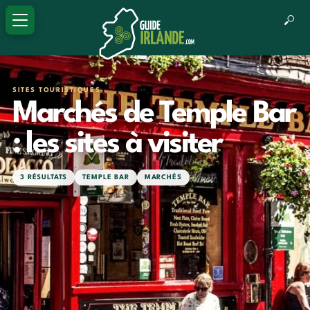
SITES TOURISTIQUES
Marchés de Temple Bar
: les sites à visiter
3 RÉSULTATS
TEMPLE BAR
MARCHÉS