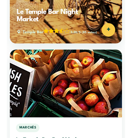
Le Temple Bar Night
Market
+
Temple Bar
3,28/5
(85 votes)
MARCHÉS