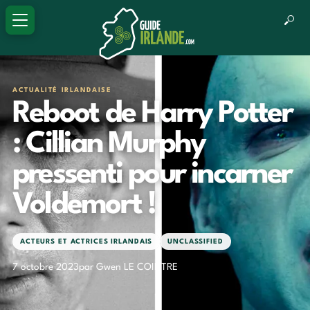
ACTUALITÉ IRLANDAISE
Reboot de Harry Potter
: Cillian Murphy
pressenti pour incarner
Voldemort !
ACTEURS ET ACTRICES IRLANDAIS
UNCLASSIFIED
7 octobre 2023
par Gwen LE COINTRE