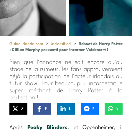
Guide Irlande.com
>
Unclassified
>
Reboot de Harry Potter
: Cillian Murphy pressenti pour incarner Voldemort !
Bien que l'annonce ne soit encore qu'au
stade de la rumeur, les fans approuveraient
déjà la participation de l'acteur irlandais au
futur show. Pour beaucoup, il incarnerait le
super méchant de Harry Potter à la
perfection !
X
Facebook
LinkedIn
Messenger
WhatsApp
Après
Peaky Blinders
, et Oppenheimer, il