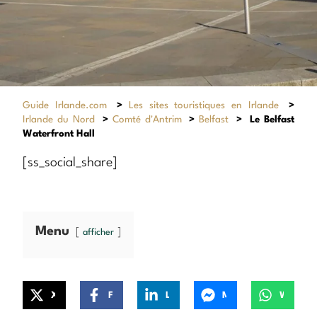
Guide Irlande.com
>
Les sites touristiques en Irlande
>
Irlande du Nord
>
Comté d'Antrim
>
Belfast
>
Le Belfast
Waterfront Hall
[ss_social_share]
Menu
afficher
X
Facebook
LinkedIn
Messenger
WhatsApp