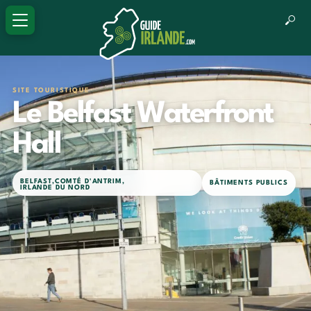
SITE TOURISTIQUE
Le Belfast Waterfront
Hall
BELFAST
,
COMTÉ D'ANTRIM
,
BÂTIMENTS PUBLICS
IRLANDE DU NORD