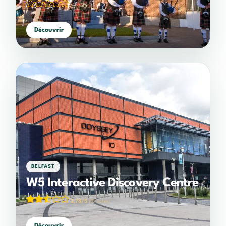
(0 votes)
Découvrir
BELFAST
W5 Interactive Discovery Centre
2,78/5
(18 votes)
Découvrir