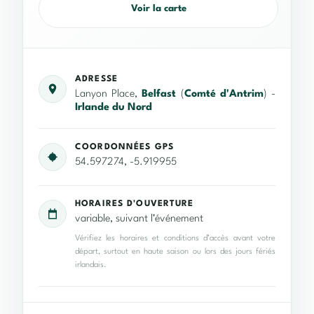
Voir la carte
ADRESSE
Lanyon Place,
Belfast
(
Comté d'Antrim
) -
Irlande du Nord
COORDONNÉES GPS
54.597274, -5.919955
HORAIRES D'OUVERTURE
variable, suivant l’événement
Vérifiez les horaires et conditions d’accès avant votre
départ, surtout en haute saison ou lors des jours fériés
irlandais.