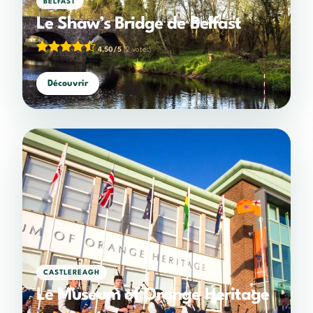
BELFAST
Le Shaw’s Bridge de Belfast
4,50/5
(2 votes)
Découvrir
CASTLEREAGH
Le Museum of Orange Heritage