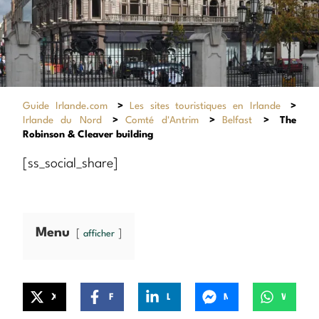
Guide Irlande.com
>
Les sites touristiques en Irlande
>
Irlande du Nord
>
Comté d'Antrim
>
Belfast
>
The
Robinson & Cleaver building
[ss_social_share]
Menu
afficher
X
Facebook
LinkedIn
Messenger
WhatsApp