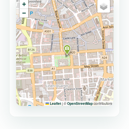
+
−
Leaflet
|
©
OpenStreetMap
contributors