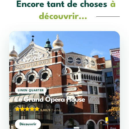
Encore tant de choses
à
découvrir...
LINEN QUARTER
Le Grand Opera House
5,00/5
(1 votes)
Découvrir