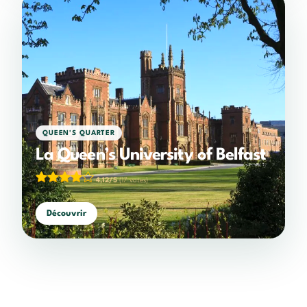
QUEEN'S QUARTER
La Queen’s University of Belfast
4,12/5
(17 votes)
Découvrir