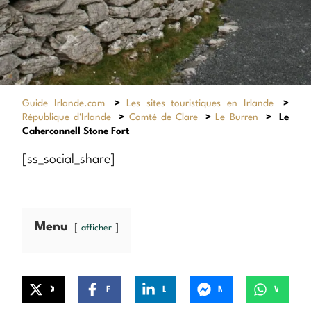
Guide Irlande.com
>
Les sites touristiques en Irlande
>
République d'Irlande
>
Comté de Clare
>
Le Burren
>
Le
Caherconnell Stone Fort
[ss_social_share]
Menu
afficher
X
Facebook
LinkedIn
Messenger
WhatsApp