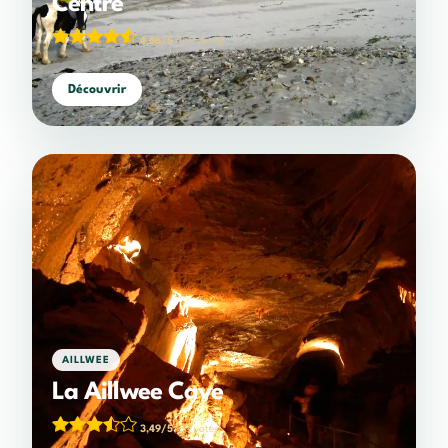
Centre
4,56/5
(331 votes)
Découvrir
AILLWEE
La Aillwee Cave
3,49/5
(83 votes)