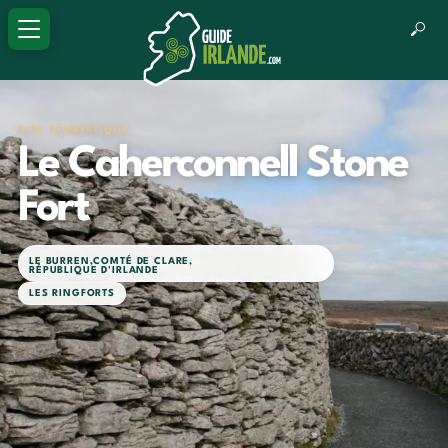
SITE TOURISTIQUE
Le Caherconnell Stone
Fort
LE BURREN
,
COMTÉ DE CLARE
,
RÉPUBLIQUE D'IRLANDE
LES RINGFORTS