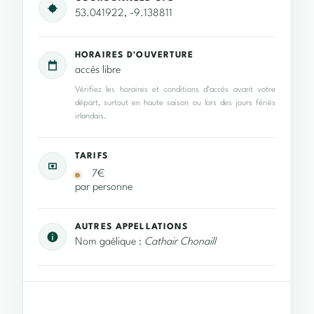
53.041922, -9.138811
HORAIRES D'OUVERTURE
accès libre
Vérifiez les horaires et conditions d’accès avant votre
départ, surtout en haute saison ou lors des jours fériés
irlandais.
TARIFS
7€
par personne
AUTRES APPELLATIONS
Nom gaélique :
Cathair Chonaill