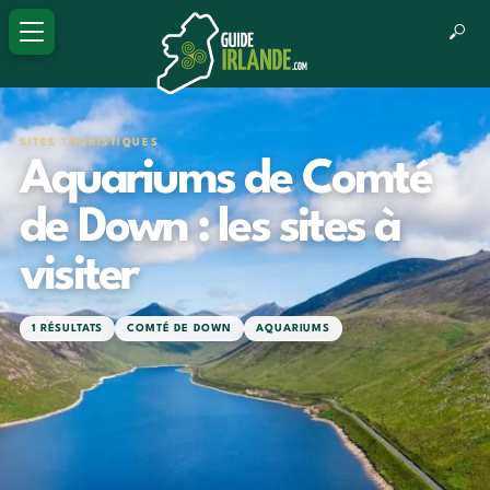
SITES TOURISTIQUES
Aquariums de Comté
de Down : les sites à
visiter
1 RÉSULTATS
COMTÉ DE DOWN
AQUARIUMS