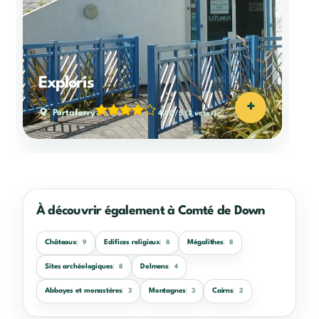
Exploris
+
Portaferry
4,00/5
(3 votes)
À découvrir également à Comté de Down
Châteaux
Edifices religieux
Mégalithes
9
8
8
Sites archéologiques
Dolmens
8
4
Abbayes et monastères
Montagnes
Cairns
3
3
2