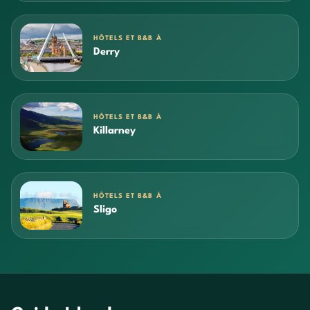
HÔTELS ET B&B À
Derry
HÔTELS ET B&B À
Killarney
HÔTELS ET B&B À
Sligo