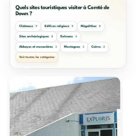
Quels sites touristiques visiter à Comté de
Down ?
Châteaux
Edifices religieux
Mégalithes
9
8
8
Sites archéologiques
Dolmens
8
4
Abbayes et monastères
Montagnes
Cairns
3
3
2
Voir toutes les catégories