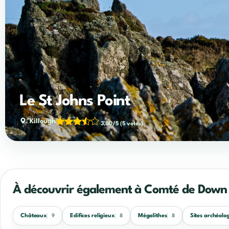
Le St Johns Point
Killough
3,80/5
(5 votes)
À découvrir également à Comté de Down
Châteaux
Edifices religieux
Mégalithes
Sites archéolo
9
8
8