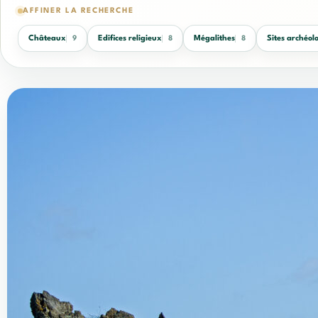
AFFINER LA RECHERCHE
Châteaux
Edifices religieux
Mégalithes
Sites archéol
9
8
8