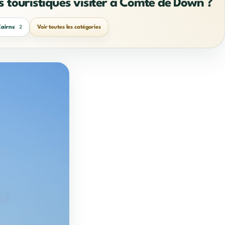
s touristiques visiter à Comté de Down ?
airns
Voir toutes les catégories
2