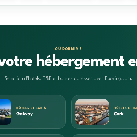
OÙ DORMIR ?
votre hébergement e
Sélection d’hôtels, B&B et bonnes adresses avec Booking.com.
HÔTELS ET B&B À
HÔTELS ET B
Galway
Cork