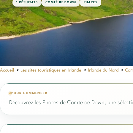
1 RÉSULTATS
COMTÉ DE DOWN
PHARES
Accueil
>
Les sites touristiques en Irlande
>
Irlande du Nord
>
Com
POUR COMMENCER
Découvrez les Phares de Comté de Down, une sélectio