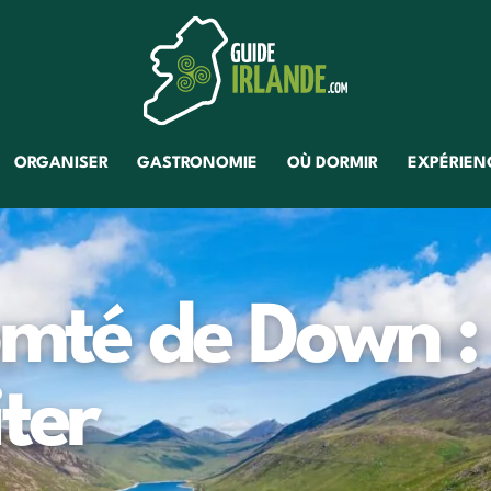
ORGANISER
GASTRONOMIE
OÙ DORMIR
EXPÉRIENC
mté de Down :
iter