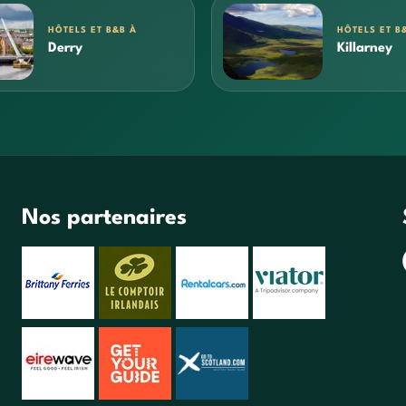
HÔTELS ET B&B À
HÔTELS ET B
Derry
Killarney
Nos partenaires