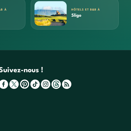
&B À
HÔTELS ET B&B À
Sligo
Suivez-nous !