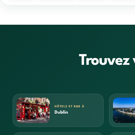
Trouvez 
HÔTELS ET B&B À
Dublin