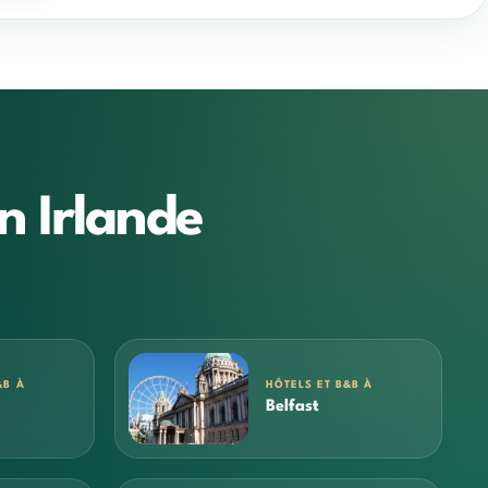
n Irlande
&B À
HÔTELS ET B&B À
Belfast