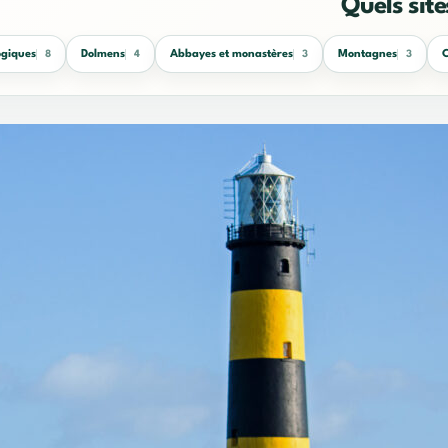
Quels site
ogiques
Dolmens
Abbayes et monastères
Montagnes
C
8
4
3
3