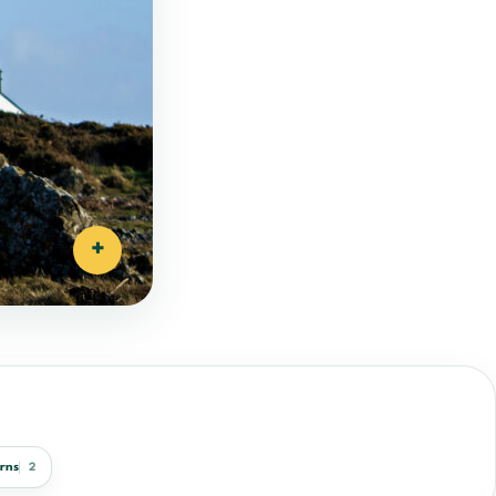
+
rns
2