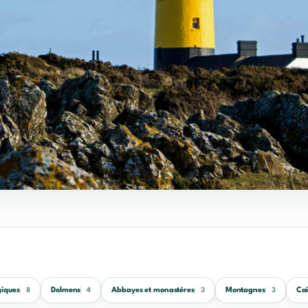
giques
Dolmens
Abbayes et monastères
Montagnes
Cai
8
4
3
3