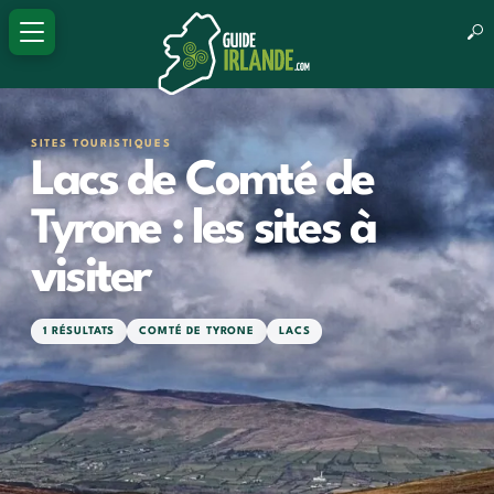
SITES TOURISTIQUES
Lacs de Comté de
Tyrone : les sites à
visiter
1 RÉSULTATS
COMTÉ DE TYRONE
LACS