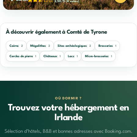
Gortin
2,50/5
(4 votes)
À découvrir également à Comté de Tyrone
Cairns
Mégalithes
Sites archéologiques
Brasseries
2
2
2
1
Cercles de pierre
Châteaux
Lacs
Micro-brasseries
1
1
1
1
OÙ DORMIR ?
Trouvez votre hébergement en
Irlande
Sélection d’hôtels, B&B et bonnes adresses avec Booking.com.