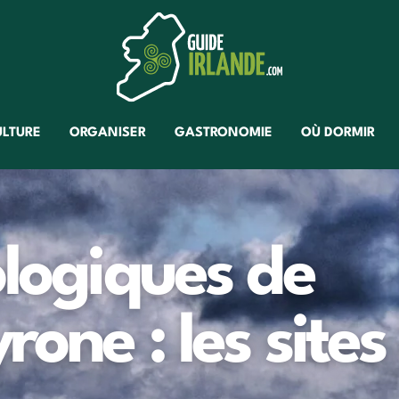
ULTURE
ORGANISER
GASTRONOMIE
OÙ DORMIR
ologiques de
one : les sites