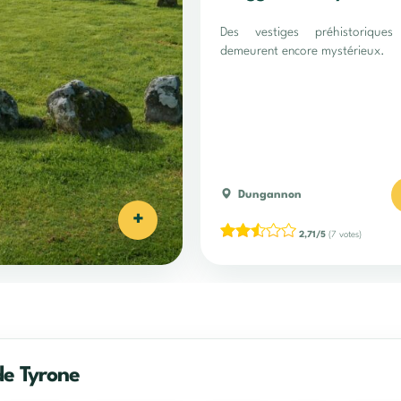
Des vestiges préhistoriques
demeurent encore mystérieux.
Dungannon
+
2,71/5
(7 votes)
de Tyrone