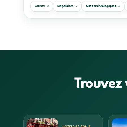
Cairns
Mégalithes
Sites archéologiques
2
2
2
Trouvez 
HÔTELS ET B&B À