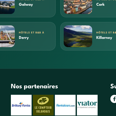
Galway
Cork
HÔTELS ET B&B À
HÔTELS ET B
Derry
Killarney
Nos partenaires
S