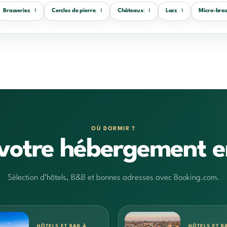
Brasseries
Cercles de pierre
Châteaux
Lacs
Micro-bras
1
1
1
1
OÙ DORMIR ?
votre hébergement e
Sélection d’hôtels, B&B et bonnes adresses avec Booking.com.
HÔTELS ET B&B À
HÔTELS ET B