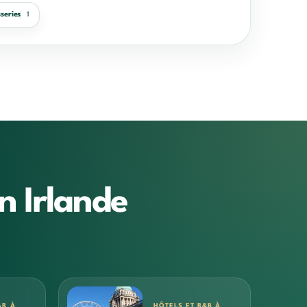
series
1
n Irlande
&B À
HÔTELS ET B&B À