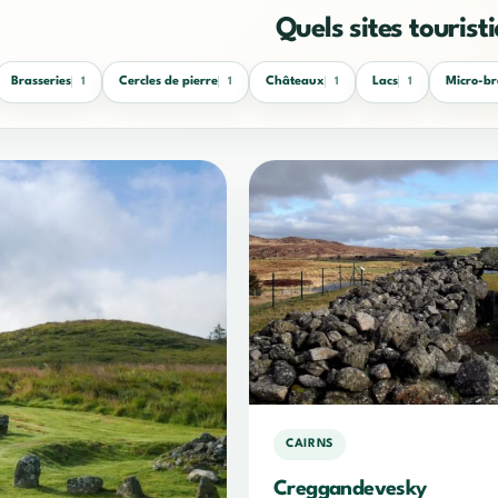
Quels sites tourist
Brasseries
Cercles de pierre
Châteaux
Lacs
Micro-br
1
1
1
1
CAIRNS
Creggandevesky