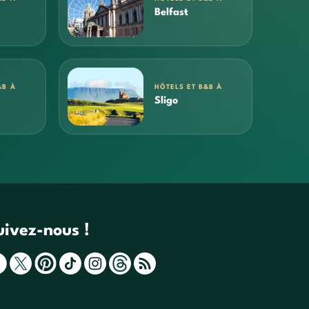
Belfast
&B À
HÔTELS ET B&B À
Sligo
uivez-nous !