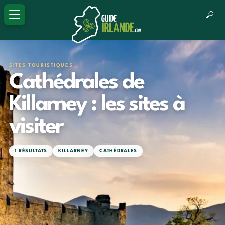
SITES TOURISTIQUES
Cathédrales de
Killarney : les sites à
visiter
1 RÉSULTATS
KILLARNEY
CATHÉDRALES