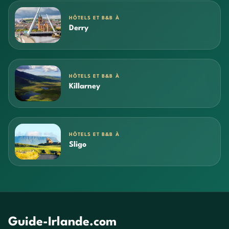
HÔTELS ET B&B À
Derry
HÔTELS ET B&B À
Killarney
HÔTELS ET B&B À
Sligo
Guide-Irlande.com