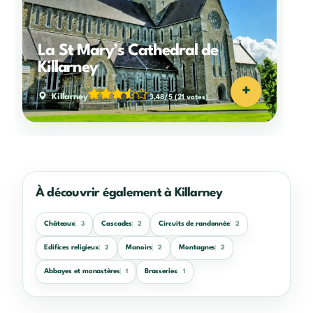
La St Mary’s Cathedral de
Killarney
+
Killarney
3,48/5
(21 votes)
À découvrir également à Killarney
Châteaux
Cascades
Circuits de randonnée
3
2
2
Edifices religieux
Manoirs
Montagnes
2
2
2
Abbayes et monastères
Brasseries
1
1