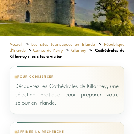
Accueil
>
Les sites touristiques en Irlande
>
République
d'Irlande
>
Comté de Kerry
>
Killarney
>
Cathédrales de
Killarney : les sites à visiter
POUR COMMENCER
Découvrez les Cathédrales de Killarney, une
sélection pratique pour préparer votre
séjour en Irlande.
AFFINER LA RECHERCHE