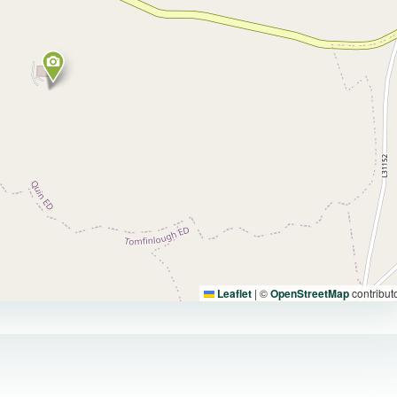
Leaflet
|
©
OpenStreetMap
contribut