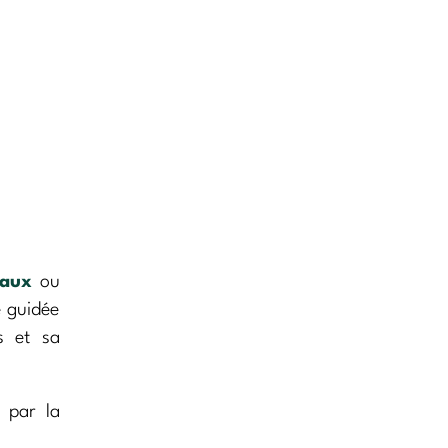
vaux
ou
e guidée
s et sa
 par la