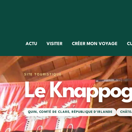
ACTU
VISITER
CRÉER MON VOYAGE
C
SITE TOURISTIQUE
Le Knappog
QUIN
,
COMTÉ DE CLARE
,
RÉPUBLIQUE D'IRLANDE
CHÂTE