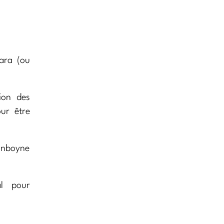
ra (ou
ion des
ur être
Dunboyne
al pour