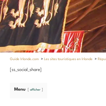
Guide Irlande.com
>
Les sites touristiques en Irlande
>
Répub
[ss_social_share]
Menu
afficher