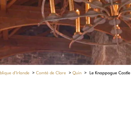
lique d'Irlande
>
Comté de Clare
>
Quin
>
Le Knappogue Castle