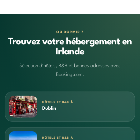
OÙ DORMIR ?
Trouvez votre hébergement en
Irlande
Sélection d’hôtels, B&B et bonnes adresses avec
Booking.com.
HÔTELS ET B&B À
Dublin
HÔTELS ET B&B À