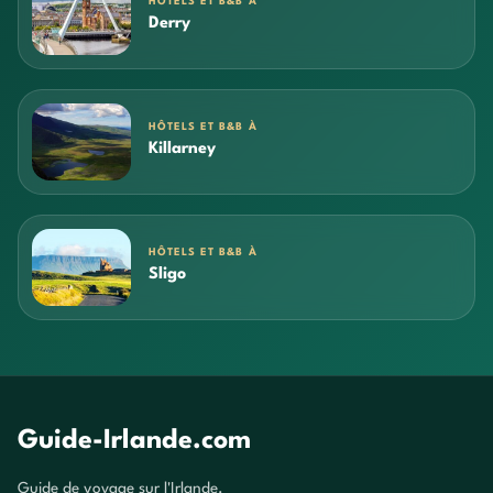
HÔTELS ET B&B À
Derry
HÔTELS ET B&B À
Killarney
HÔTELS ET B&B À
Sligo
Guide-Irlande.com
Guide de voyage sur l'Irlande.