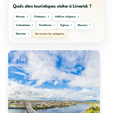
Quels sites touristiques visiter à Limerick ?
Musées
Châteaux
Edifices religieux
3
2
2
Cathédrales
Distilleries
Églises
Manoirs
1
1
1
1
Marchés
Voir toutes les catégories
1