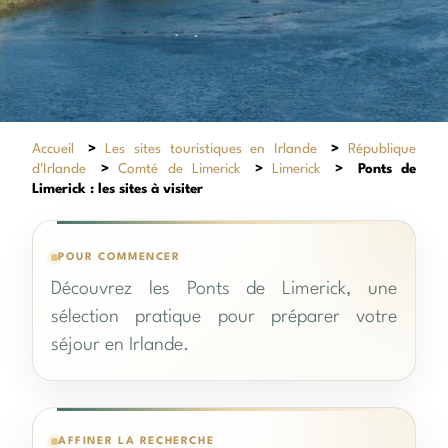
Accueil
>
Les sites touristiques en Irlande
>
République
d'Irlande
>
Comté de Limerick
>
Limerick
>
Ponts de
Limerick : les sites à visiter
POUR COMMENCER
Découvrez les Ponts de Limerick, une
sélection pratique pour préparer votre
séjour en Irlande.
AFFINER LA RECHERCHE