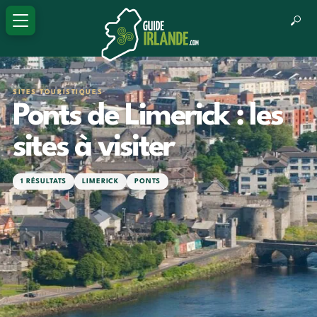
SITES TOURISTIQUES
Ponts de Limerick : les
sites à visiter
1 RÉSULTATS
LIMERICK
PONTS