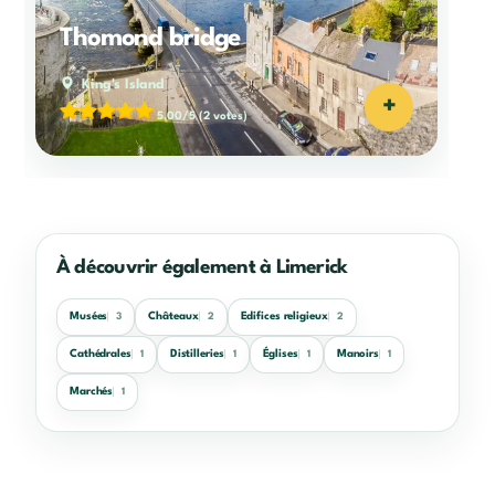
Thomond bridge
King's Island
+
5,00/5
(2 votes)
À découvrir également à Limerick
Musées
Châteaux
Edifices religieux
3
2
2
Cathédrales
Distilleries
Églises
Manoirs
1
1
1
1
Marchés
1