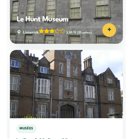
Le Hunt Museum
+
Limerick
3,10/5
(21 votes)
MUSÉES