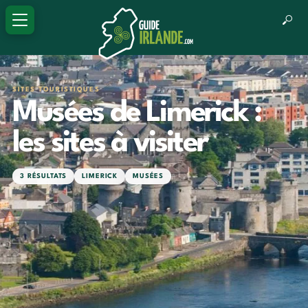
SITES TOURISTIQUES
Musées de Limerick :
les sites à visiter
3 RÉSULTATS
LIMERICK
MUSÉES