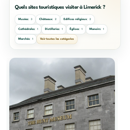
Quels sites touristiques visiter à Limerick ?
Musées
Châteaux
Edifices religieux
3
2
2
Cathédrales
Distilleries
Églises
Manoirs
1
1
1
1
Marchés
Voir toutes les catégories
1