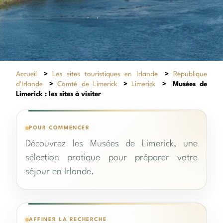
Accueil
>
Les sites touristiques en Irlande
>
République
d'Irlande
>
Comté de Limerick
>
Limerick
>
Musées de
Limerick : les sites à visiter
POUR COMMENCER
Découvrez les Musées de Limerick, une
sélection pratique pour préparer votre
séjour en Irlande.
AFFINER LA RECHERCHE