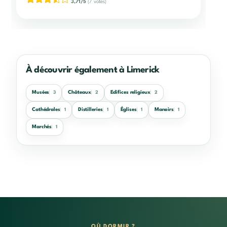
3,71/5
(7 votes)
À découvrir également à Limerick
Musées
Châteaux
Edifices religieux
3
2
2
Cathédrales
Distilleries
Églises
Manoirs
1
1
1
1
Marchés
1
OÙ DORMIR ?