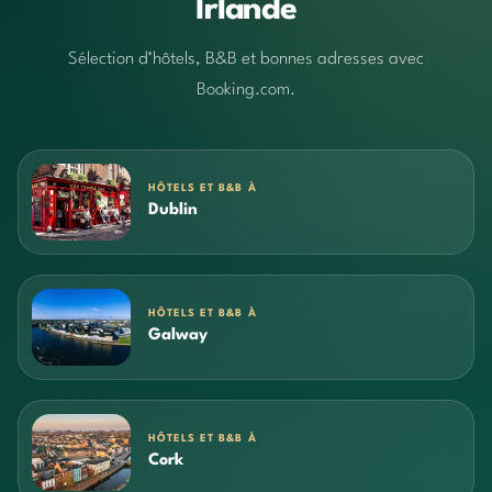
Irlande
Sélection d’hôtels, B&B et bonnes adresses avec
Booking.com.
HÔTELS ET B&B À
Dublin
HÔTELS ET B&B À
Galway
HÔTELS ET B&B À
Cork