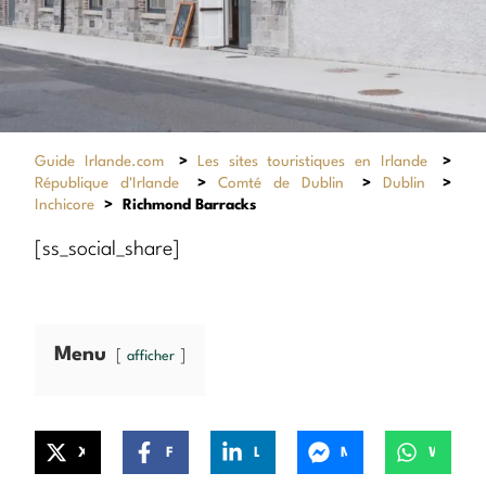
Guide Irlande.com
>
Les sites touristiques en Irlande
>
République d'Irlande
>
Comté de Dublin
>
Dublin
>
Inchicore
>
Richmond Barracks
[ss_social_share]
Menu
afficher
X
Facebook
LinkedIn
Messenger
WhatsApp