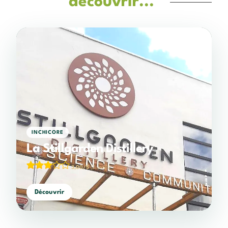
découvrir...
INCHICORE
La Stillgarden Distillery
3,00/5
(2 votes)
Découvrir