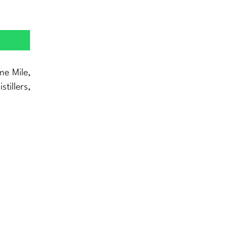
me Mile,
stillers,