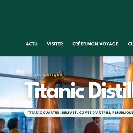
ACTU
VISITER
CRÉER MON VOYAGE
C
SITE TOURISTIQUE
Titanic Distil
TITANIC QUARTER
,
BELFAST
,
COMTÉ D'ANTRIM
,
RÉPUBLIQUE