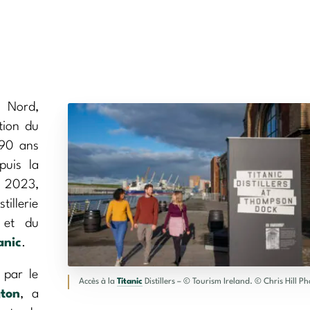
u Nord,
tion du
 90 ans
puis la
en 2023,
tillerie
 et du
anic
.
 par le
Accès à la
Titanic
Distillers – © Tourism Ireland. © Chris Hill P
ton
, a