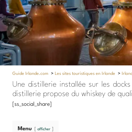
Guide Irlande.com
>
Les sites touristiques en Irlande
>
Irlan
Une distillerie installée sur les doc
distillerie propose du whiskey de qual
[ss_social_share]
Menu
afficher