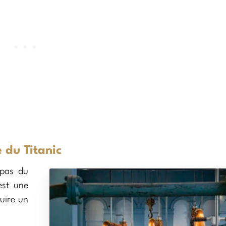
e du Titanic
 pas du
 est une
duire un