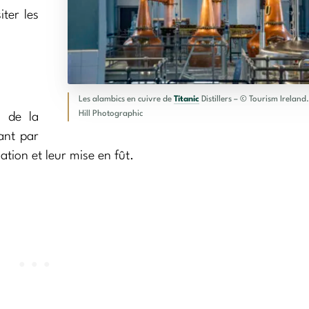
iter les
Les alambics en cuivre de
Titanic
Distillers – © Tourism Ireland
Hill Photographic
s de la
sant par
lation et leur mise en fût.