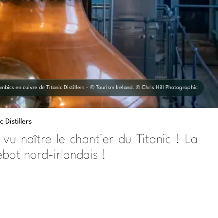
mbics en cuivre de Titanic Distillers - © Tourism Ireland. © Chris Hill Photographic
c Distillers
 vu naître le chantier du Titanic ! La
ebot nord-irlandais !