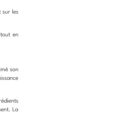
 sur les
 tout en
rimé son
aissance
rédients
ment. La