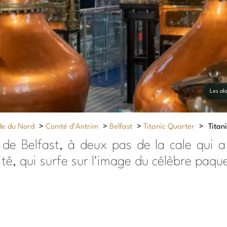
Les ala
de du Nord
>
Comté d'Antrim
>
Belfast
>
Titanic Quarter
>
Titani
ks de Belfast, à deux pas de la cale qui a
ité, qui surfe sur l'image du célèbre paqu