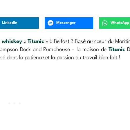
LinkedIn
Messenger
WhatsApp
u
whiskey
«
Titanic
» à Belfast ? Basé au cœur du Mariti
Thompson Dock and Pumphouse – la maison de
Titanic
Di
sé dans la patience et la passion du travail bien fait !