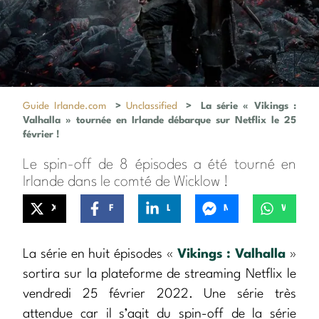
Guide Irlande.com
>
Unclassified
>
La série « Vikings :
Valhalla » tournée en Irlande débarque sur Netflix le 25
février !
Le spin-off de 8 épisodes a été tourné en
Irlande dans le comté de Wicklow !
X
Facebook
LinkedIn
Messenger
WhatsApp
La série en huit épisodes «
Vikings : Valhalla
»
sortira sur la plateforme de streaming Netflix le
vendredi 25 février 2022. Une série très
attendue car il s’agit du spin-off de la série