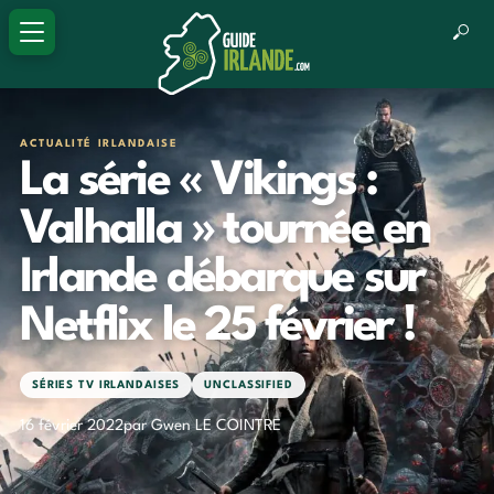
ACTUALITÉ IRLANDAISE
La série « Vikings :
Valhalla » tournée en
Irlande débarque sur
Netflix le 25 février !
SÉRIES TV IRLANDAISES
UNCLASSIFIED
16 février 2022
par Gwen LE COINTRE