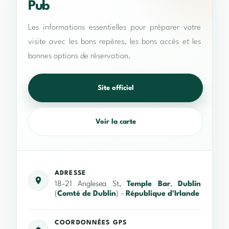
Pub
Les informations essentielles pour préparer votre
visite avec les bons repères, les bons accès et les
bonnes options de réservation.
Site officiel
Voir la carte
ADRESSE
18-21 Anglesea St,
Temple Bar
,
Dublin
(
Comté de Dublin
) -
République d'Irlande
COORDONNÉES GPS