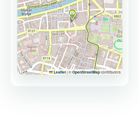
Leaflet
|
©
OpenStreetMap
contributors