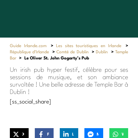
Guide Irlande.com
>
Les sites touristiques en Irlande
>
République d'Irlande
>
Comté de Dublin
>
Dublin
>
Temple
Bar
>
Le Oliver St. John Gogarty’s Pub
Un irish pub hyper festif, célèbre pour ses
sessions de musique, et son ambiance
survoltée ! Une belle adresse de Temple Bar à
Dublin !
[ss_social_share]
X
Facebook
LinkedIn
Messenger
WhatsApp