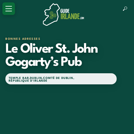
BONNES ADRESSES
Le Oliver St. John
Gogarty’s Pub
TEMPLE BAR
,
DUBLIN
,
COMTÉ DE DUBLIN
,
RÉPUBLIQUE D'IRLANDE