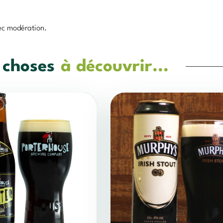
ec modération.
 choses
à découvrir...