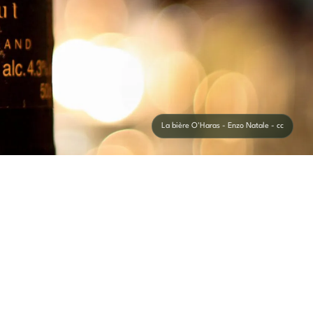
La bière O'Haras - Enzo Natale - cc