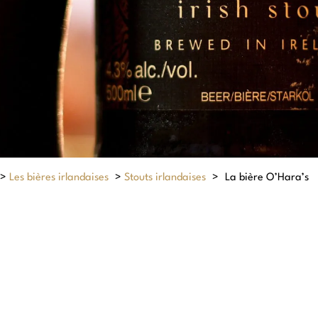
>
Les bières irlandaises
>
Stouts irlandaises
>
La bière O’Hara’s