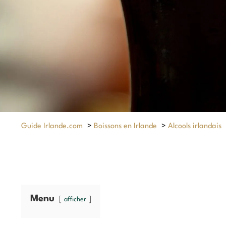
Guide Irlande.com
>
Boissons en Irlande
>
Alcools irlandais
Menu
afficher