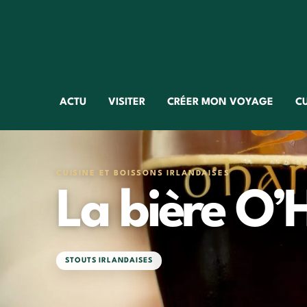
ACTU
VISITER
CRÉER MON VOYAGE
C
CUISINE ET BOISSONS IRLANDAISES
La bière O’
STOUTS IRLANDAISES