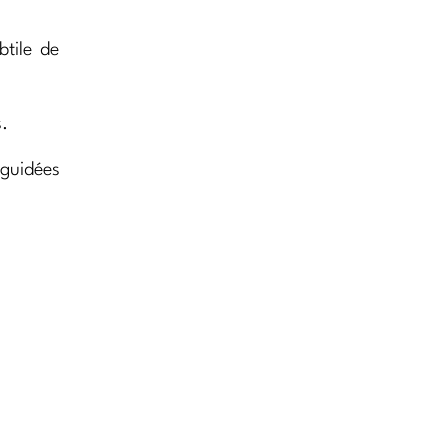
btile de
s.
 guidées