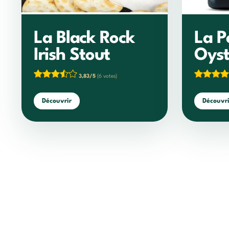
La Black Rock
La P
Irish Stout
Oyst
3,83/5
(6 votes)
Découvrir
Découvri