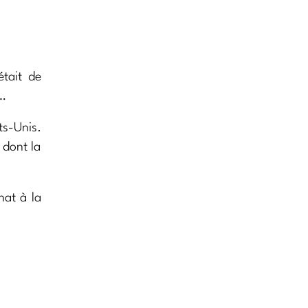
était de
s…
ts-Unis.
 dont la
nat à la