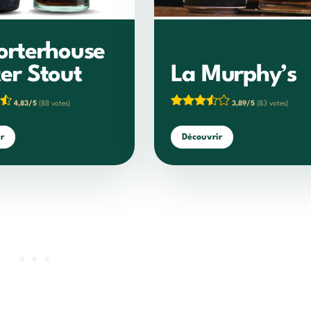
orterhouse
er Stout
La Murphy’s
4,83/5
(88 votes)
3,89/5
(83 votes)
r
Découvrir