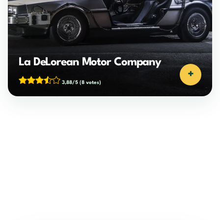
La DeLorean Motor Company
+
3,88/5
(8 votes)