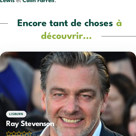
Lewis
et
Colin Farrell
.
Encore tant de choses
à
découvrir...
LISBURN
Ray Stevenson
(0 votes)