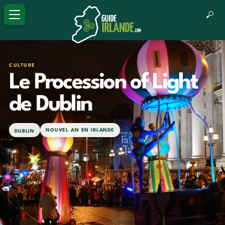
CULTURE
Le Procession of Light
de Dublin
NOUVEL AN EN IRLANDE
DUBLIN