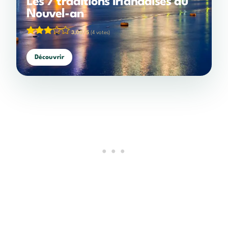
Les 7 traditions irlandaises du
Nouvel-an
3,00/5
(4 votes)
Découvrir