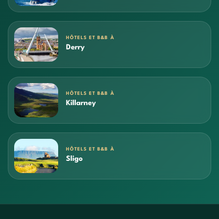
HÔTELS ET B&B À
Derry
HÔTELS ET B&B À
Killarney
HÔTELS ET B&B À
Sligo