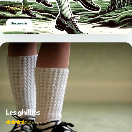
(0 votes)
Découvrir
Les ghillies
3,55/5
(22 votes)