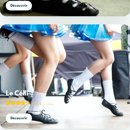
Découvrir
Le Céilí
4,00/5
(2 votes)
Découvrir