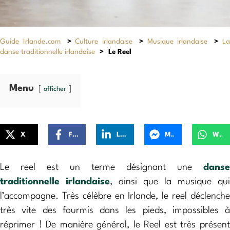
Guide Irlande.com
>
Culture irlandaise
>
Musique irlandaise
>
L
danse traditionnelle irlandaise
>
Le Reel
Menu
afficher
X
Facebook
LinkedIn
Messenger
WhatsApp
Le reel est un terme désignant une
danse
traditionnelle irlandaise
, ainsi que la musique qui
l’accompagne. Très célèbre en Irlande, le reel déclenche
très vite des fourmis dans les pieds, impossibles à
réprimer ! De manière général, le Reel est très présent