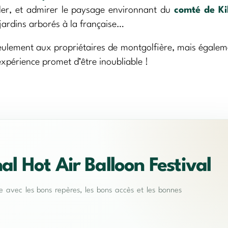
oler, et admirer le paysage environnant du
comté de Ki
 jardins arborés à la française…
 seulement aux propriétaires de montgolfière, mais égale
xpérience promet d’être inoubliable !
al Hot Air Balloon Festival
te avec les bons repères, les bons accès et les bonnes