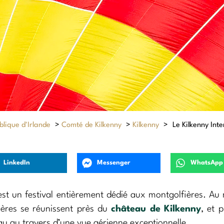
lique d'Irlande
>
Comté de Kilkenny
>
Kilkenny
>
Le Kilkenny Inte
LinkedIn
Messenger
WhatsApp
 est un festival entièrement dédié aux montgolfières. Au
fières se réunissent près du
château de Kilkenny
, et 
eau au travers d’une vue aérienne exceptionnelle.