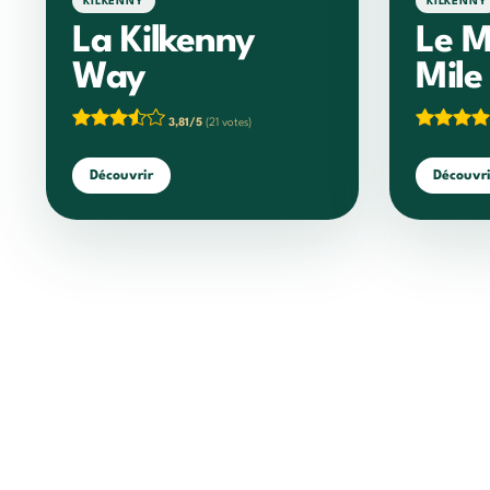
KILKENNY
KILKENNY
La Kilkenny
Le M
Way
Mil
3,81/5
(21 votes)
Découvrir
Découvri