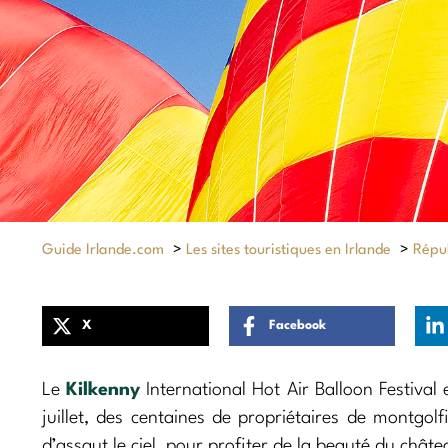
Guide Irlande.com
>
Les sites touristiques en Irlande
>
Répub
X
Facebook
Le
Kilkenny
International Hot Air Balloon Festival
juillet, des centaines de propriétaires de montgol
d’assaut le ciel, pour profiter de la beauté du chât