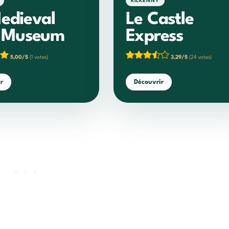
KILKENNY
edieval
Le Castle
e Museum
Express
5,00/5
(1 votes)
3,29/5
(24 votes)
r
Découvrir