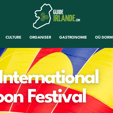
CULTURE
ORGANISER
GASTRONOMIE
OÙ DORM
International
oon Festival