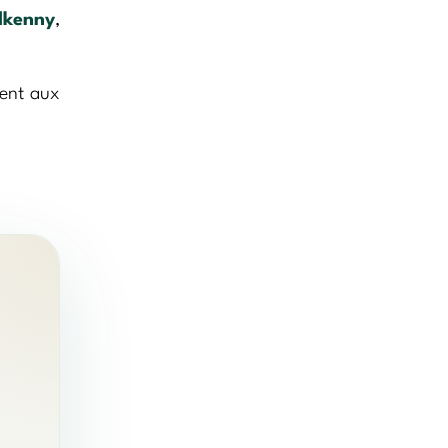
lkenny
,
ment aux