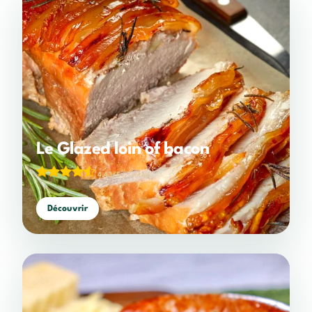
Le Glazed loin of bacon
4,43/5
(7 votes)
Découvrir