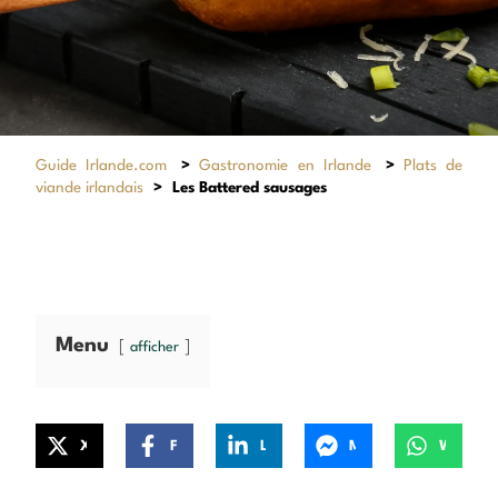
Guide Irlande.com
>
Gastronomie en Irlande
>
Plats de
viande irlandais
>
Les Battered sausages
Menu
afficher
X
Facebook
LinkedIn
Messenger
WhatsApp