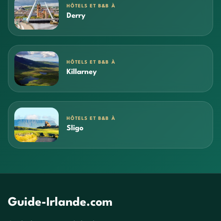
HÔTELS ET B&B À
Derry
HÔTELS ET B&B À
Killarney
HÔTELS ET B&B À
Sligo
Guide-Irlande.com