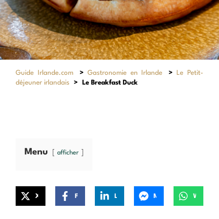
Guide Irlande.com
>
Gastronomie en Irlande
>
Le Petit-
déjeuner irlandais
>
Le Breakfast Duck
Menu
afficher
X
Facebook
LinkedIn
Messenger
WhatsApp