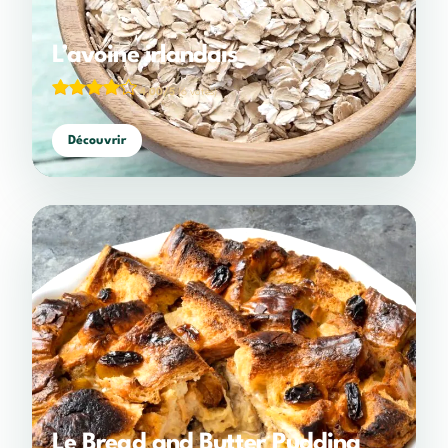
L’avoine irlandais
4,00/5
(6 votes)
Découvrir
Le Bread and Butter Pudding