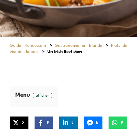
Guide Irlande.com
>
Gastronomie en Irlande
>
Plats de
viande irlandais
>
Un Irish Beef stew
Menu
afficher
X
Facebook
LinkedIn
Messenger
WhatsApp