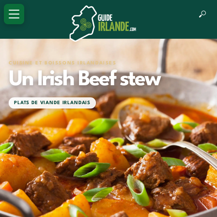
CUISINE ET BOISSONS IRLANDAISES
Un Irish Beef stew
PLATS DE VIANDE IRLANDAIS