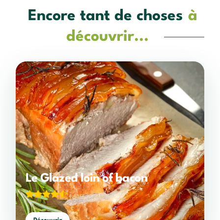
Encore tant de choses
à
découvrir...
Le Glazed loin of bacon
4,43/5
(7 votes)