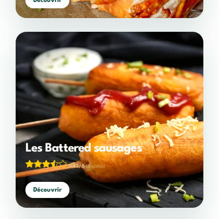
Découvrir
Les Battered sausages
3,83/5
(6 votes)
Découvrir