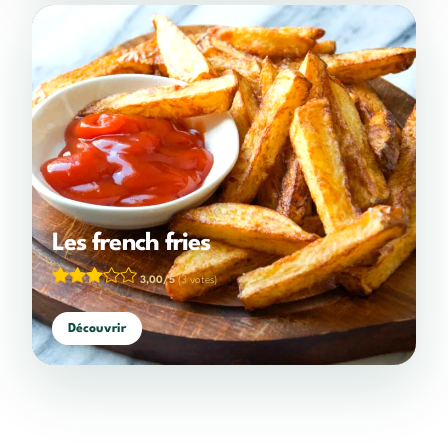
Les french fries
3,00/5
(3 votes)
Découvrir