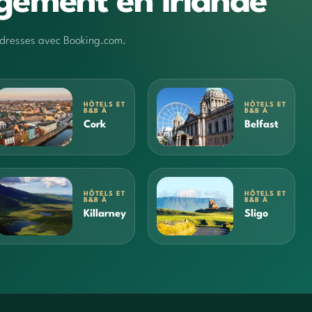
gement en Irlande
 adresses avec Booking.com.
HÔTELS ET
HÔTELS ET
B&B À
B&B À
Cork
Belfast
HÔTELS ET
HÔTELS ET
B&B À
B&B À
Killarney
Sligo