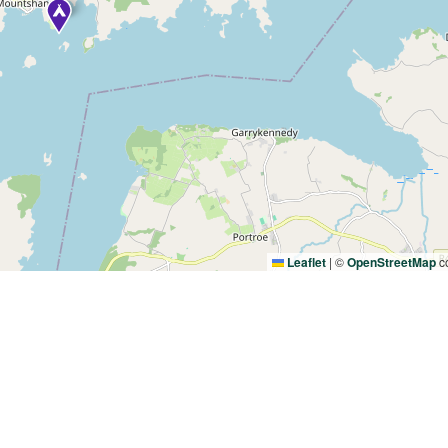
Leaflet
|
©
OpenStreetMap
co