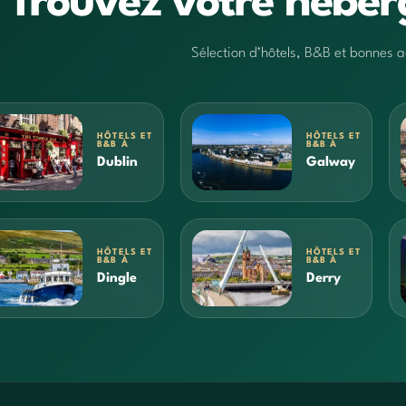
Trouvez votre héber
Sélection d’hôtels, B&B et bonnes
HÔTELS ET
HÔTELS ET
B&B À
B&B À
Dublin
Galway
HÔTELS ET
HÔTELS ET
B&B À
B&B À
Dingle
Derry