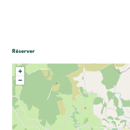
Réserver
+
−