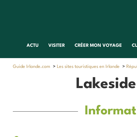
ACTU
VISITER
CRÉER MON VOYAGE
C
Guide Irlande.com
>
Les sites touristiques en Irlande
>
Répub
Lakeside
Informat