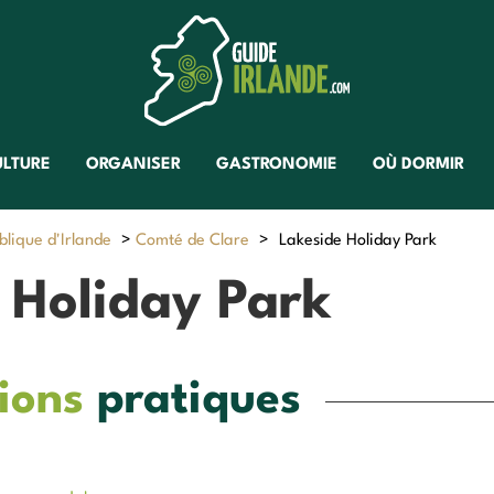
ULTURE
ORGANISER
GASTRONOMIE
OÙ DORMIR
lique d'Irlande
>
Comté de Clare
>
Lakeside Holiday Park
 Holiday Park
ions
pratiques