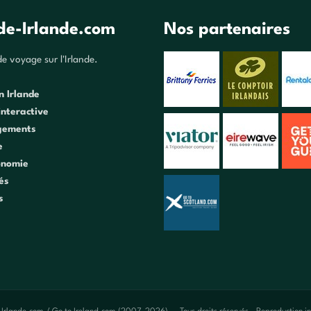
de-Irlande.com
Nos partenaires
e voyage sur l'Irlande.
n Irlande
interactive
gements
e
onomie
tés
s