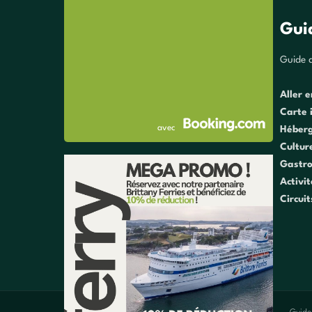
Gui
Guide d
Aller e
Carte 
avec
Héber
Cultur
Gastr
Activi
Circuit