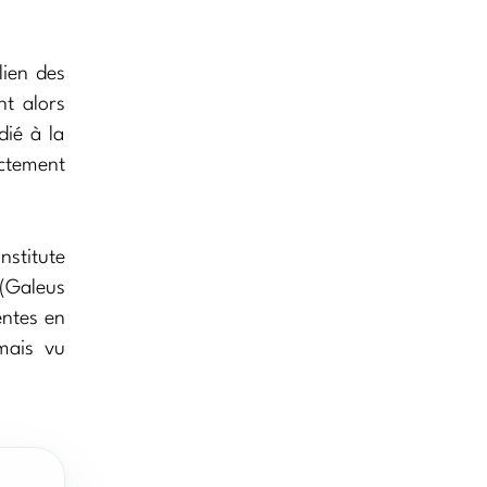
lien des
nt alors
dié à la
ectement
nstitute
(Galeus
entes en
mais vu