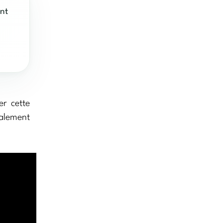
nt
er cette
galement