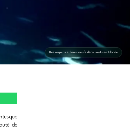
Des requins et leurs oeufs découverts en Irlande
ntesque
auté de