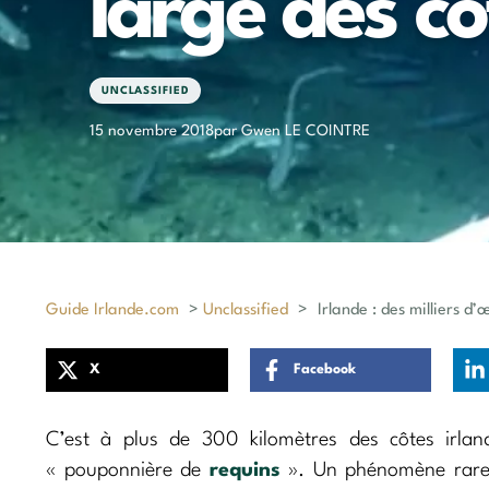
large des cô
UNCLASSIFIED
15 novembre 2018
par Gwen LE COINTRE
Guide Irlande.com
>
Unclassified
>
Irlande : des milliers d
X
Facebook
C’est à plus de 300 kilomètres des côtes irlan
« pouponnière de
requins
». Un phénomène rare,