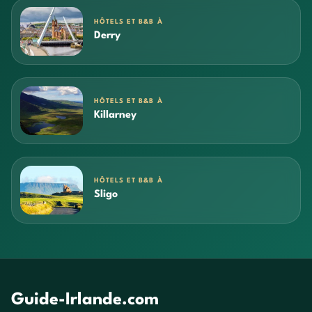
HÔTELS ET B&B À
Derry
HÔTELS ET B&B À
Killarney
HÔTELS ET B&B À
Sligo
Guide-Irlande.com