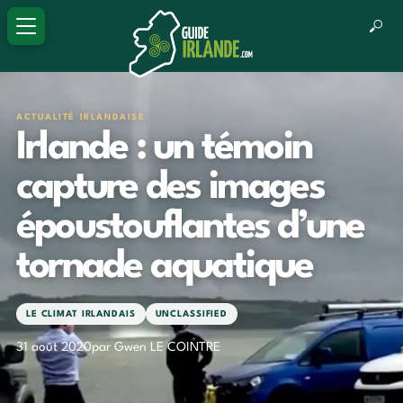
ACTUALITÉ IRLANDAISE
Irlande : un témoin
capture des images
époustouflantes d’une
tornade aquatique
LE CLIMAT IRLANDAIS
UNCLASSIFIED
31 août 2020
par Gwen LE COINTRE