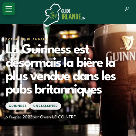
ACTUALITÉ IRLANDAISE
La Guinness est
désormais la bière la
plus vendue dans les
pubs britanniques
GUINNESS
UNCLASSIFIED
6 février 2023
par Gwen LE COINTRE