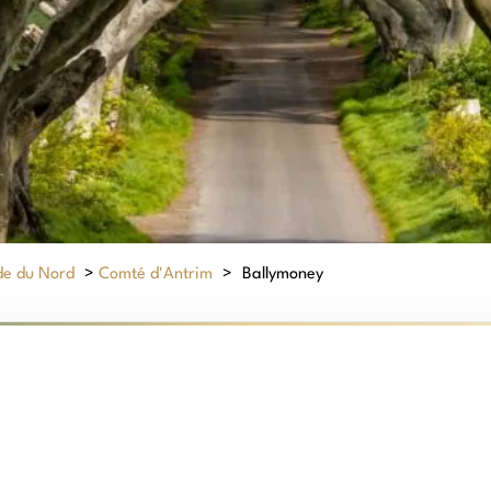
de du Nord
>
Comté d'Antrim
>
Ballymoney