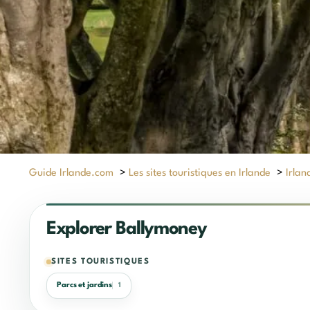
Guide Irlande.com
>
Les sites touristiques en Irlande
>
Irlan
Explorer Ballymoney
SITES TOURISTIQUES
Parcs et jardins
1