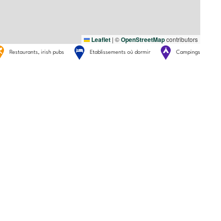
Leaflet
|
©
OpenStreetMap
contributors
Restaurants, irish pubs
Etablissements où dormir
Campings