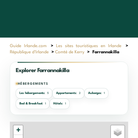
Guide Irlande.com
>
Les sites touristiques en Irlande
>
République d'Irlande
>
Comté de Kerry
>
Farrannakilla
Explorer Farrannakilla
HÉBERGEMENTS
Les hébergements
Appartements
Auberges
5
2
1
Bed & Breakfast
Hôtels
1
1
+