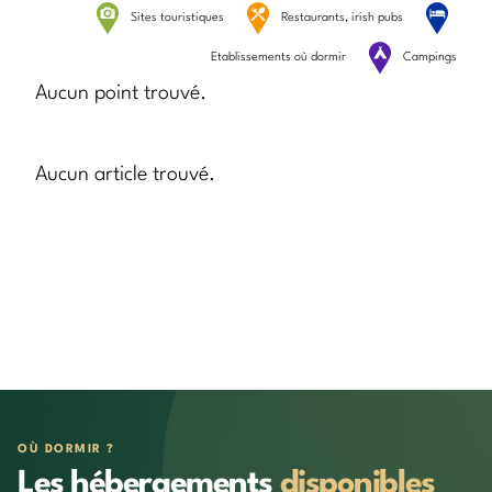
Sites touristiques
Restaurants, irish pubs
Etablissements où dormir
Campings
Aucun point trouvé.
Aucun article trouvé.
OÙ DORMIR ?
Les hébergements
disponibles