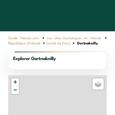
Guide Irlande.com
>
Les sites touristiques en Irlande
>
République d'Irlande
>
Comté de Kerry
>
Gortnaknilly
Explorer Gortnaknilly
+
−