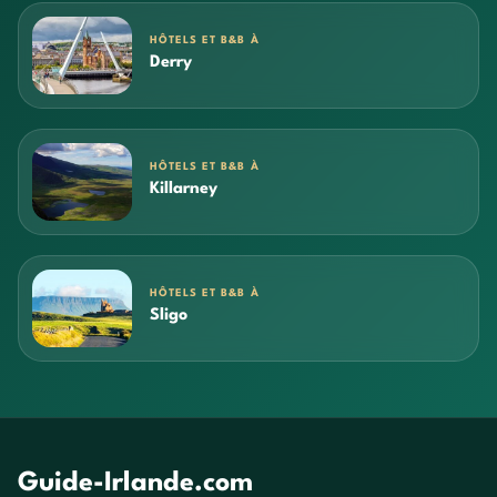
HÔTELS ET B&B À
Derry
HÔTELS ET B&B À
Killarney
HÔTELS ET B&B À
Sligo
Guide-Irlande.com