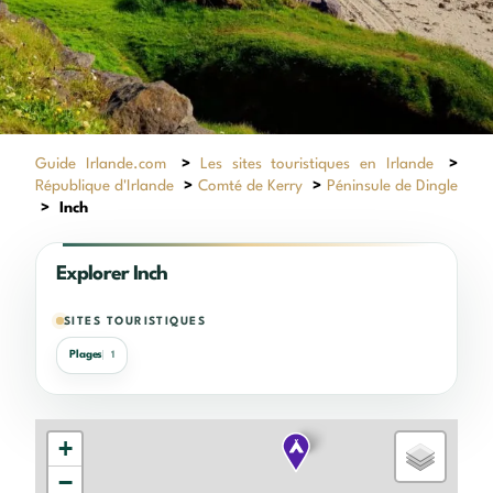
Guide Irlande.com
>
Les sites touristiques en Irlande
>
République d'Irlande
>
Comté de Kerry
>
Péninsule de Dingle
>
Inch
Explorer Inch
SITES TOURISTIQUES
Plages
1
+
−