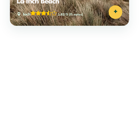
La Inch Beach
+
Inch
3,82/5
(11 votes)