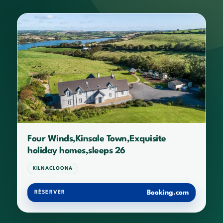
Four Winds,Kinsale Town,Exquisite
holiday homes,sleeps 26
KILNACLOONA
Booking.com
RÉSERVER