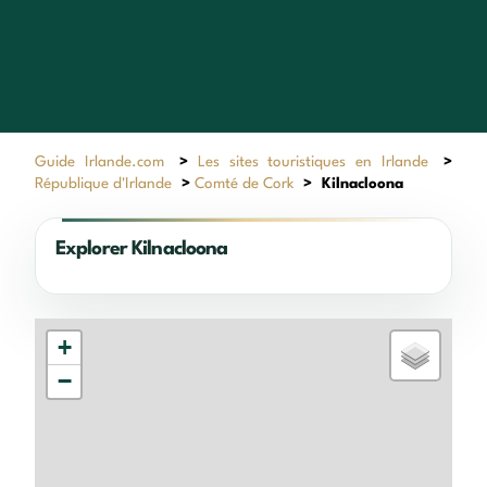
Guide Irlande.com
>
Les sites touristiques en Irlande
>
République d'Irlande
>
Comté de Cork
>
Kilnacloona
Explorer Kilnacloona
+
−