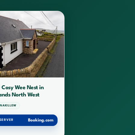
 Cosy Wee Nest in
lands North West
NNAKILLEW
Booking.com
SERVER