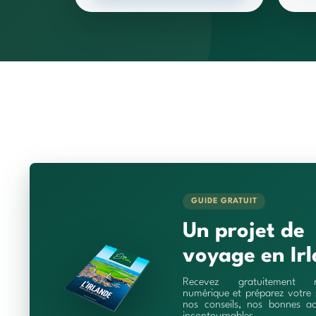
GUIDE GRATUIT
Un projet de
voyage en Irl
Recevez gratuitement 
numérique et préparez votre 
nos conseils, nos bonnes ad