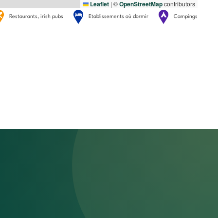
Leaflet
|
©
OpenStreetMap
contributors
Restaurants, irish pubs
Etablissements où dormir
Campings