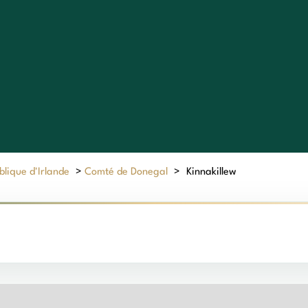
lique d'Irlande
>
Comté de Donegal
>
Kinnakillew