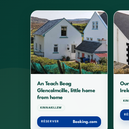
An Teach Beag
Our
Glencolmcille, little home
Ire
from home
KI
KINNAKILLEW
RÉ
Booking.com
RÉSERVER